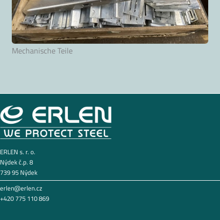
Mechanische Teile
ERLEN s. r. o.
Nýdek č.p. 8
739 95 Nýdek
erlen@erlen.cz
+420 775 110 869